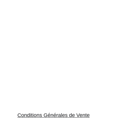
pour une pratique ponctuelle (ou de
prendre une licence fédérale type FFME
ou FFCAM ou une assurance Vieux
Campeur pour une pratique plus
régulière à l'année).
Conditions Générales de V
ente
© 2024. All rights reserved.