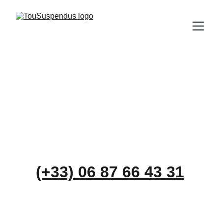
Contactez-moi 
pour vos 
aventures en 
plein air
(+33) 
06 87 66 43 31